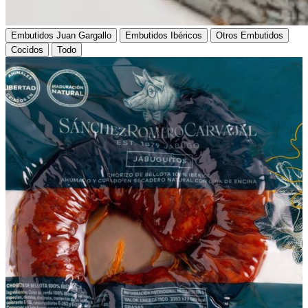
Embutidos Juan Gargallo
Embutidos Ibéricos
Otros Embutidos
Cocidos
Todo