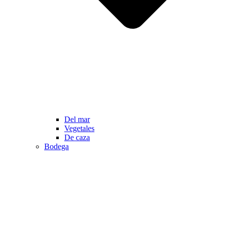
Del mar
Vegetales
De caza
Bodega