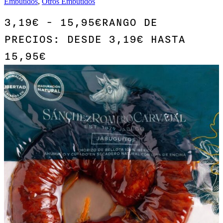
Embutidos
,
Otros Embutidos
3,19
€
-
15,95
€
RANGO DE
PRECIOS: DESDE 3,19€ HASTA
15,95€