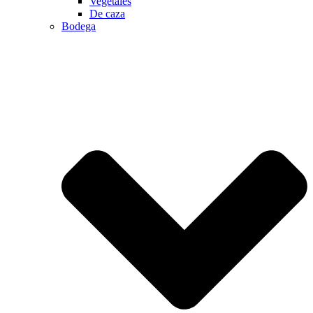
Vegetales
De caza
Bodega