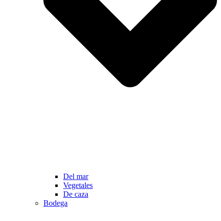
Del mar
Vegetales
De caza
Bodega